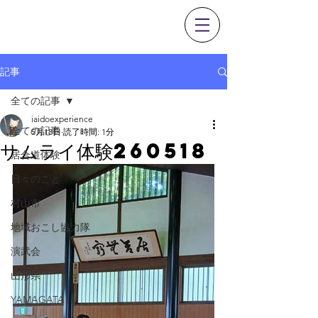
0237-53-1351
記事
全ての記事
iaidoexperience
全ての記事
5月18日
読了時間: 1分
サムライ体験260518
居合道体験
日々のこと
村山市
地域おこし協力隊
演武会
山形県
YAMAGATA