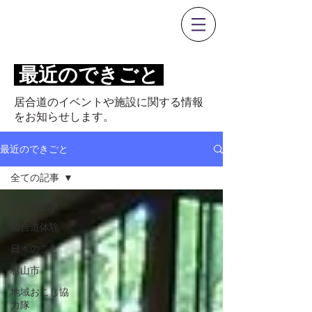
0237-53-1351
最近のできごと
居合道のイベントや施設に関する情報
をお知らせします。
最近のできごと
全ての記事
全ての記事
居合道体験
日々のこと
村山市
地域おこし協
力隊