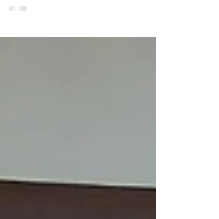
いただきました！🌸 侍の衣装を身にまとい、刀を
手にするひとときに、皆さん大興奮✨ 日本文化の
魅力を存分に堪能してもらえたようで嬉しいで
す。これからもたくさんの国際的なゲストの方々
に、日本の伝統を体験していただく機会を増やし
ていきたいと思います。 このような機会を通じ
て、皆様に一歩深い日本文化をご紹介するお手伝
いができたら嬉しいです！次のサムライ体験に興
味がある方は、ぜひお問い合わせくださいね⚔️
🇯🇵💼