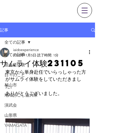
0237-53-1351
記事
全ての記事
iaidoexperience
全ての記事
2023年11月5日
読了時間: 1分
サムライ体験231105
居合道体験
東京から単身赴任でいらっしゃった方
日々のこと
がサムライ体験をしていただきまし
村山市
た。
ありがとうございました。
地域おこし協力隊
演武会
山形県
YAMAGATA