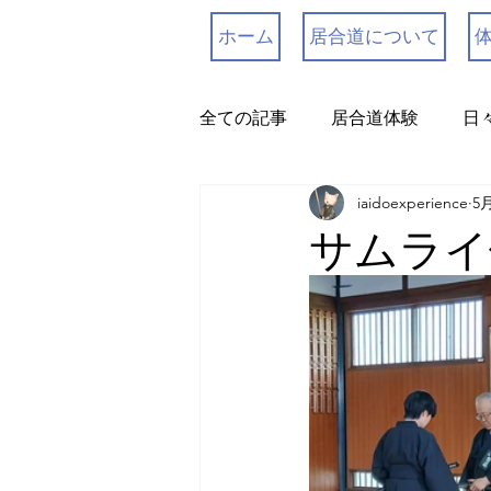
ホーム
居合道について
全ての記事
居合道体験
日
iaidoexperience
5
SAMURAI
サムライ