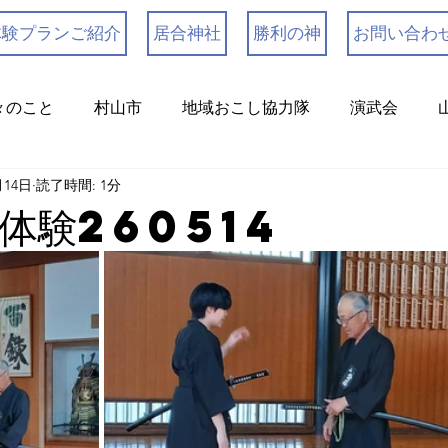
体験プランご紹介
居合神社
勝利の神
お問い合わ
々のこと
村山市
地域おこし協力隊
演武会
月14日
読了時間: 1分
体験260514