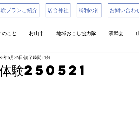
体験プランご紹介
居合神社
勝利の神
お問い合わ
々のこと
村山市
地域おこし協力隊
演武会
025年5月26日
読了時間: 1分
体験250521