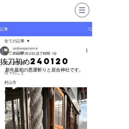
0237-53-1351
記事
全ての記事
iaidoexperience
全ての記事
2024年1月22日
読了時間: 1分
抜刀初め240120
居合道体験
新年最初の悪運斬りと居合神社です。
日々のこと
村山市
地域おこし協力隊
演武会
山形県
YAMAGATA