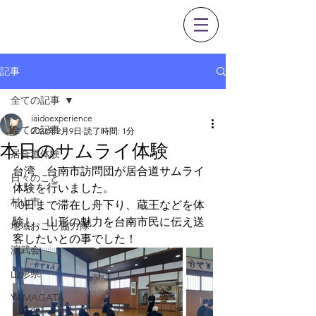
0237-53-1351
記事
全ての記事
iaidoexperience
全ての記事
2023年2月9日
読了時間: 1分
本日のサムライ体験
居合道体験
台湾　台南市訪問団が居合道サムライ
日々のこと
体験を行いました。
村山市
10日まで滞在し舟下り、蔵王などを体
験し、山形の魅力を台南市民に伝え送
地域おこし協力隊
客したいとの事でした！
演武会
山形県
YAMAGATA