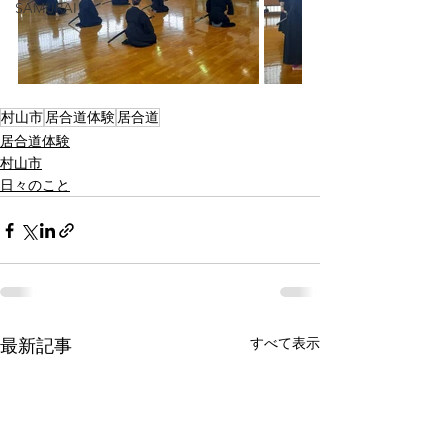
SAMURAI
村山市
居合道体験
居合道
居合道体験
村山市
日々のこと
すべて表示
最新記事