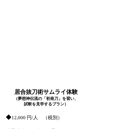
居合抜刀術サムライ体験
（夢想神伝流の「初発刀」を習い、
試斬を見学するプラン）
​◆
12
,000 円/人 （税別）