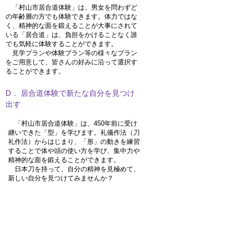
「村山市居合道体験」は、男女を問わずど
の年齢層の方でも体験できます。体力ではな
く、精神的な面を鍛えることが大事にされて
いる「居合道」は、負担をかけることなく誰
でも気軽に体験することができます。
見学プランや体験プラン等の様々なプラン
をご用意して、皆さんの好みに沿って選択す
ることができます。
D． 居合道体験で新たな自分を見つけ
出す
「村山市居合道体験」は、450年前に受け
継いできた「型」を学びます。礼儀作法（刀
形
礼作法）からはじまり、「
」の動きを練習
することで体や頭の使い方を学び、集中力や
精神的な面を鍛えることができます。
​ 日本刀を持って、自分の精神を見極めて、
新しい自分を見つけてみませんか？