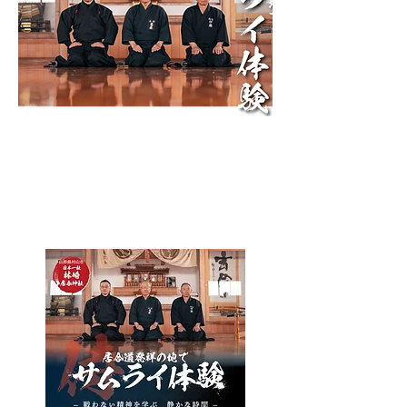
​聖地で過ごす 真正な
る時間