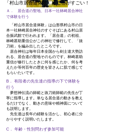
​「村山市居合道体験」はここがすごい！
​Ａ． 居合道の聖地、日本一社林崎居合神社
で体験を行う
​ 「村山市居合道体験」は山形県
村山市の日
本一社林崎居合神社のすぐそばにある村山居
合振武館で行われます。
「居合道」の初祖、
林崎甚助重信公がこの神社で修行して​、「抜
刀術」を編み出したところです。
居合神社は
毎年日本全国から剣士達大勢訪
れる、居合道の聖地そのものです。林崎甚助
重信が修行したときに何を感じたか、何を考
えたか等何百年の歴史を皆さんに肌で感じて
もらいたいです。
B． 有段者の先生達の指導の下で体験を
行う
夢想神伝流の師範と抜刀術師範の先生が丁
寧に指導します。単なる居合道の動きを教え
るだけでなく、動きの意味や精神面について
も説明します。
​ 先生達は長年の経験を活かし、初心者に分
かりやすく説明いたします。
C． 年齢・性別問わず参加可能